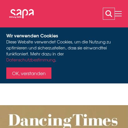
Wir verwenden Cookies
Diese Website verwendet Cookies, um die Nutzung zu
PAST PRESENT FUTURE
optimieren und sicherzustellen, dass sie einwandfrei
funktioniert. Mehr dazu in der
Datenschutzbestimmung
.
- SAPA IN DANCING
Cover der Zeitschrift Dancing Times UK, Oktober 2019
OK, verstanden
TIMES