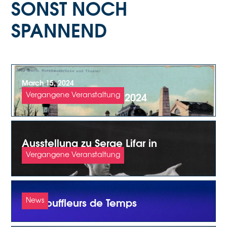
SONST NOCH
SPANNEND
March 15, 2024
Museumsnacht Bern 2024
Vergangene Veranstaltung
Ausstellung zu Serge Lifar in
Lausanne
Vergangene Veranstaltung
Les Souffleurs de Temps
News