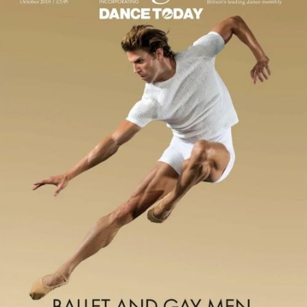
Paul Arrowsmith
erkundet das Schweizer
Archiv der Darstellenden
Künste
Dancing Times
Die britische Fachzeitschrift
widmet
der Stiftung SAPA in der Oktoberausgabe einen
ausführlichen Artikel. Im Fokus stehen die Sicherung
und Erschliessung von Dokumenten, Fotografien und
Kostümen sowie die Digitalisierung und Bereitstellung
der Bestände für Forschung und Öffentlichkeit.
Weiter geht der Autor auf die Entwicklung neuer
Vermittlungsformate, die Zusammenarbeit mit
Künstler:innen und Institutionen sowie die