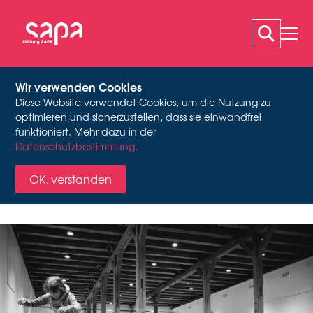
Wir verwenden Cookies
Diese Website verwendet Cookies, um die Nutzung zu
KÖRPERARCHIV(E) IN
optimieren und sicherzustellen, dass sie einwandfrei
funktioniert. Mehr dazu in der
Datenschutzbestimmung
Kollektiv dance me to the end, Foto: Birgit Mantek
.
RESONANZ
OK, verstanden
dance me to the end zu
Gast im Theaterhaus