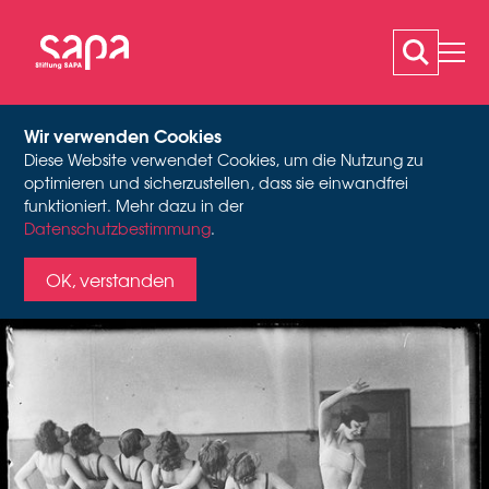
Wir verwenden Cookies
Diese Website verwendet Cookies, um die Nutzung zu
ÜBER UNS
optimieren und sicherzustellen, dass sie einwandfrei
funktioniert. Mehr dazu in der
Wer wir sind und wofür wir einstehen
Datenschutzbestimmung
.
Gruppentanzkurs in Dartington Hall, ca. 1935, Fotograf unbekannt,
Fonds Sigurd Leeder
OK, verstanden