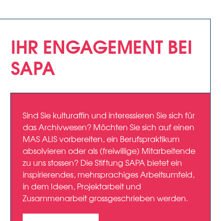
IHR ENGAGEMENT BEI
SAPA
Sind Sie kulturaffin und interessieren Sie sich für
das Archivwesen? Möchten Sie sich auf einen
MAS ALIS vorbereiten, ein Berufspraktikum
absolvieren oder als (freiwillige) Mitarbeitende
zu uns stossen? Die Stiftung SAPA bietet ein
inspirierendes, mehrsprachiges Arbeitsumfeld,
in dem Ideen, Projektarbeit und
Zusammenarbeit grossgeschrieben werden.