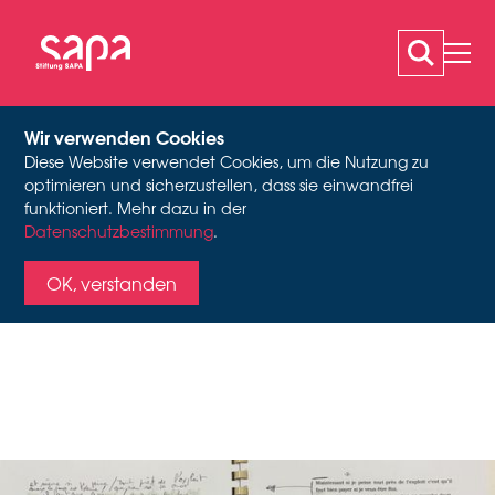
Wir verwenden Cookies
Diese Website verwendet Cookies, um die Nutzung zu
SAPA IM DIALOG:
optimieren und sicherzustellen, dass sie einwandfrei
funktioniert. Mehr dazu in der
Datenschutzbestimmung
.
IMPULSE FÜR
Règlement de Contes, Stiftung SAPA, Bestand La Rose des Vents, A-
OK, verstanden
FORSCHUNG UND
2056
GESELLSCHAFT