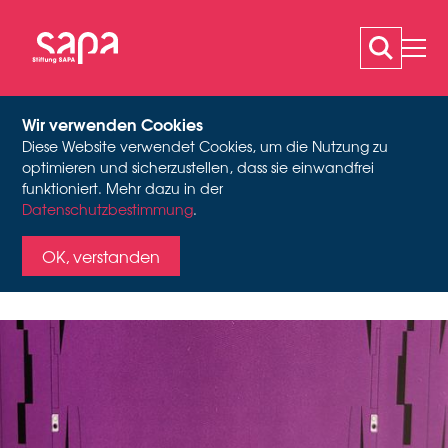
Wir verwenden Cookies
Diese Website verwendet Cookies, um die Nutzung zu
LESUNG: PURPUR
optimieren und sicherzustellen, dass sie einwandfrei
funktioniert. Mehr dazu in der
Datenschutzbestimmung
Buchcover Purpur von Karin Hermes
.
VON KARIN HERMES
OK, verstanden
Tanzkunst,
Kinetographie und