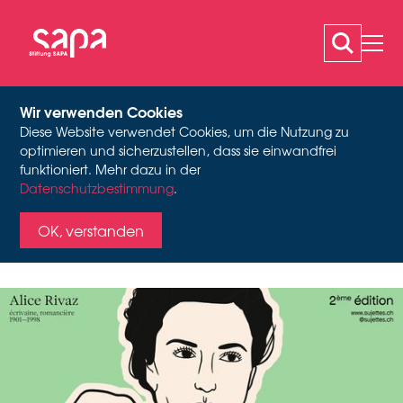
Wir verwenden Cookies
Diese Website verwendet Cookies, um die Nutzung zu
JOURNÉES DU
optimieren und sicherzustellen, dass sie einwandfrei
funktioniert. Mehr dazu in der
Datenschutzbestimmung
Webseite www.sujettes.ch
.
MATRIMOINE 2025
OK, verstanden
Matrimoine en
mouvement : archives et