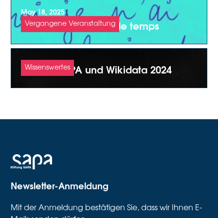
May 18, 2025
Les petits Souffleurs de temps
Vergangene Veranstaltung
Stiftung SAPA und Wikidata 2024
Wissenswertes
Newsletter-Anmeldung
Mit der Anmeldung bestätigen Sie, dass wir Ihnen E-