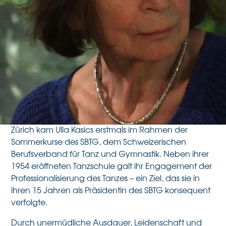
1926 in Bunzlau im heutigen Polen geboren und
aufgewachsen, hat Ulla Kasics schon in jungen
Jahren mit dem Tanzen begonnen. Nachdem sie
den Bombenhagel auf Dresden nur knapp
überlebte, liess sie sich bei der renommierten
Ausdruckstänzerin Gret Palucca ausbilden. Nach
Zürich kam Ulla Kasics erstmals im Rahmen der
Sommerkurse des SBTG, dem Schweizerischen
Berufsverband für Tanz und Gymnastik. Neben ihrer
1954 eröffneten Tanzschule galt ihr Engagement der
Professionalisierung des Tanzes – ein Ziel, das sie in
ihren 15 Jahren als Präsidentin des SBTG konsequent
verfolgte.
Durch unermüdliche Ausdauer, Leidenschaft und