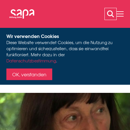
Wir verwenden Cookies
Diese Website verwendet Cookies, um die Nutzung zu
IN ERINNERUNG AN
optimieren und sicherzustellen, dass sie einwandfrei
funktioniert. Mehr dazu in der
Datenschutzbestimmung
Videostill aus Oral History-Interview, 2015, Stiftung SAPA
.
ULLA KASICS
OK, verstanden
Ein langes Leben im
Rhythmus des Tanzes