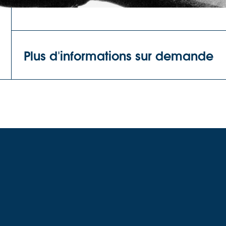
Plus d'informations sur demande