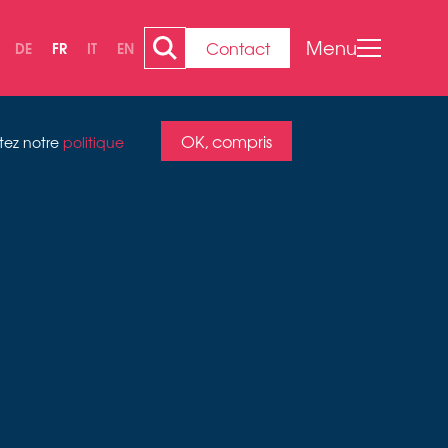
Menu
Contact
DE
FR
IT
EN
OK, compris
ltez notre
politique