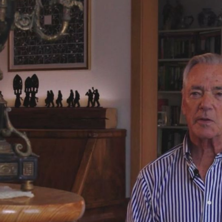
Armin Wild a été formé à l'Académie de balle
connaissances par un entraînement russe auprès
Royal Academy of D
poursuivi ses études à la
Hessisches Staatsthea
débute en 1964/65 au
Opéra de Zurich
l'
de 1965 à 1967. Il y a dansé
Nicholas Beriozoff, notamment des rôles de so
et le rôle-titre dans Don Quichotte.
De 1967 à 1969, Armin Wild a été premier dans
En 1970, il ouvre sa propre école de ballet à Z
Ballet de chambre sui
notamment au sein du
Landestheater de Sa
de nouveau travaillé au
chorégraphe.