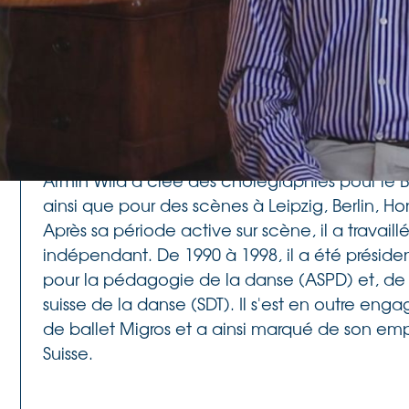
école profes
Avec Malou Fenaroli, il a fondé l'
travaillé comme professeur principal et maître
internationale l'a conduit aux Philippines de 1
Philippine
chorégraphe, puis directeur de la
Zürich Tanz-Theater
il a dirigé le groupe
de Ye
Armin Wild a créé des chorégraphies pour le B
ainsi que pour des scènes à Leipzig, Berlin, H
Après sa période active sur scène, il a tra
indépendant. De 1990 à 1998, il a été présiden
pour la pédagogie de la danse (ASPD) et, de 
suisse de la danse (SDT). Il s'est en outre e
de ballet Migros et a ainsi marqué de son emp
Suisse.