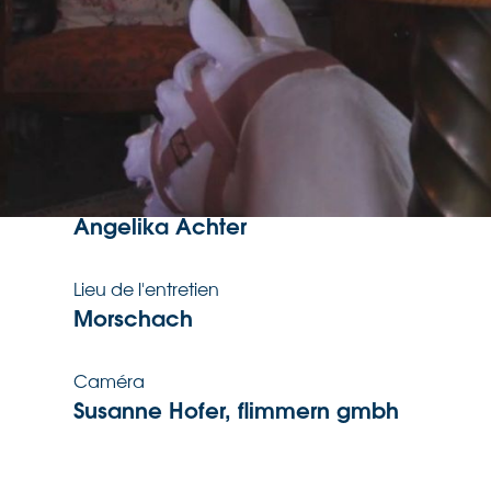
Date de l'entretien
7.7.2021
Langue de l'entretien
Allemand
Enquêtrice
Angelika Ächter
Lieu de l'entretien
Morschach
Caméra
Susanne Hofer, flimmern gmbh