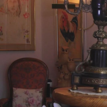
Activité
danseur, chorégraphe, pédagogue
de la danse
Date de naissance
2.10.1940
Origine
Zurich
Durée de l'entretien
3 heures 54 minutes