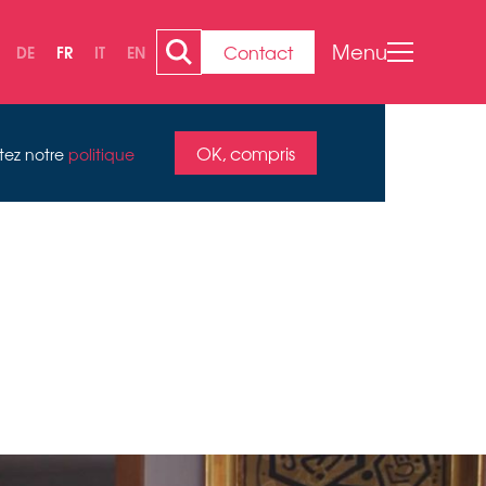
Menu
Contact
DE
FR
IT
EN
OK, compris
ltez notre
politique
N