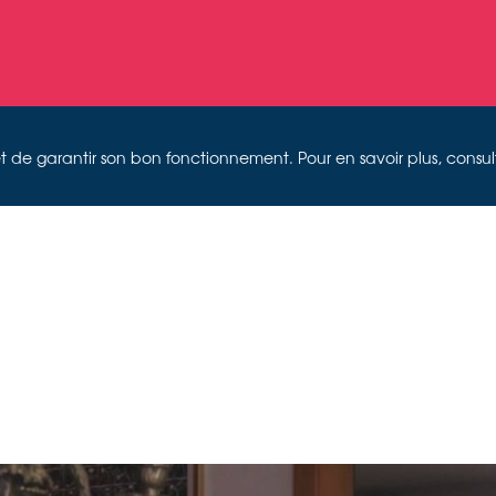
on et de garantir son bon fonctionnement. Pour en savoir plus, consu
ILD ARMI
Vidéo still Interview sur l'histoire orale, 2021