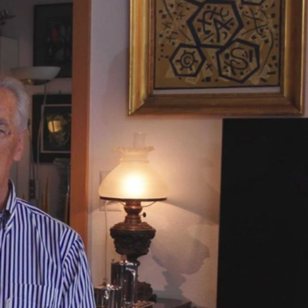
t par Herta Bamert et a approfondi ses
 de Frédéric Stebler. En 1960, il a
ancing
de Londres. Sa carrière de danseur
ter de Wiesbaden,
avant d'être engagé à
 dans les mises en scène classiques de
liste dans Le Lac des cygnes de Tchaïkovski
Landestheater de Salzbourg
eur soliste au
.
urich et reste actif en tant que danseur,
sse
de Jean Deroc. Entre 1972 et 1974, il a
lzbourg
en tant que maître de ballet et