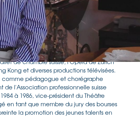
sionnelle
de ballet de Zurich
privée
, où il a
 de ballet jusqu'en 1982. Sa carrière
980 à 1983, où il a d'abord été
s Dance Company
à Manille. De 1988 à 1990,
lla Colombo.
allet de chambre suisse, l'Opéra de Zurich
ong Kong et diverses productions télévisées.
vaillé comme pédagogue et chorégraphe
t de l'Association professionnelle suisse
1984 à 1986, vice-président du Théâtre
ngagé en tant que membre du jury des bourses
reinte la promotion des jeunes talents en