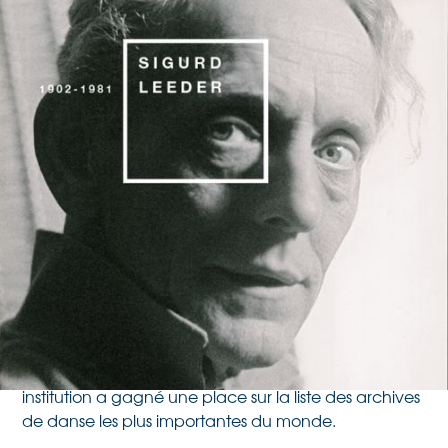
für Gestaltung de Zurich
et au SAPA de Lausanne
En coopération avec le Museum für Gestaltung de
Zurich, l'œuvre de Sigurd Leeder a été présentée
pour la première fois au grand public en 2017. Une
publication richement illustrée est également parue
dans le contexte de l'exposition.
En 2010, SAPA a connu une croissance
spectaculaire : le fonds de Sigurd Leeder comprend
12'000 documents et objets, grâce auxquels notre
institution a gagné une place sur la liste des archives
de danse les plus importantes du monde.