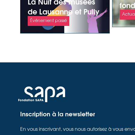
La Nuit des musées
fond
de Lausanne et Pully
à Fa
Actual
2025
Événement passé
Inscription à la newsletter
En vous inscrivant, vous nous autorisez à vous env