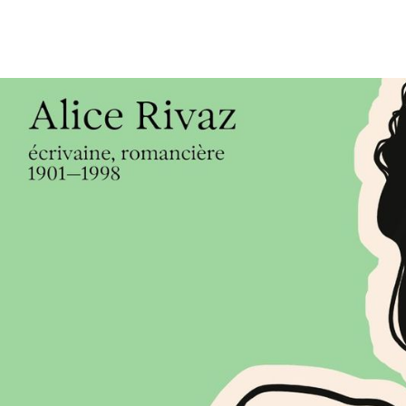
Matrimoine en
mouvement : arc
héritage de la 
contemporaine