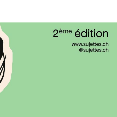
t-elles si peu visibles dans les archives
nné l’histoire de la danse ?
archives de SAPA met en lumière les traces
s dans la danse contemporaine suisse.
able ronde
Diane Decker
Marie-
avec
et
Dr. Julia Wehren
es),
(spécialiste du théâtre
Céline Bösch
se) et
(coresponsable des
 de compétences de SAPA). Les questions