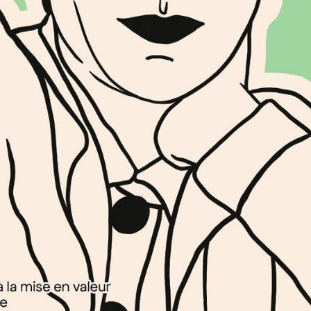
de la mémoire, de la vi
1005 Lausanne
chorégraphique seront
Les femmes dans les ar
lutter pour leur visibili
également été confro
leurs archives. Les trac
d’archivage demeurent 
La table ronde interrog
d’archives de femmes ?
Decker et Marie-Jane 
danse contemporaine e
partageront leurs pers
Toutes deux ont initié
fondamentales à Lausa