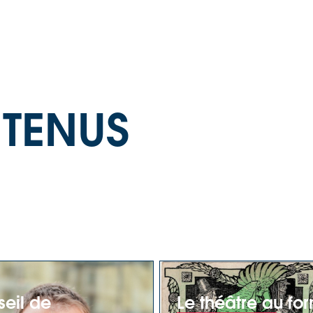
TENUS
eil de
Le théâtre au fo