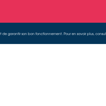
on et de garantir son bon fonctionnement. Pour en savoir plus, consu
OURNÉES 
RIMOINE 
Site web www.sujettes.ch