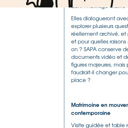
dont l’héritage mérite 
Elles dialogueront ave
explorer plusieurs ques
réellement archivé, et 
et pour quelles raisons
on ? SAPA conserve des 
documents vidéo et des
figures majeures, mais 
faudrait-il changer po
place ?
Matrimoine en mouveme
contemporaine
Visite guidée et table