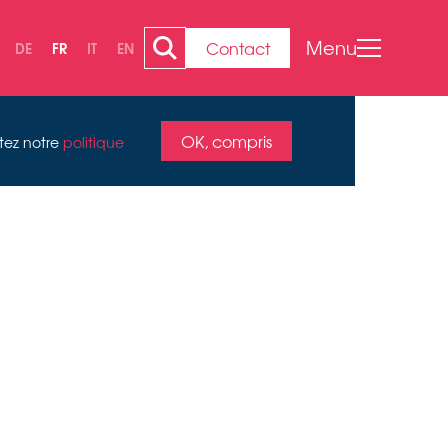
Menu
Contact
DE
FR
IT
EN
OK, compris
ltez notre
politique
DU
2025