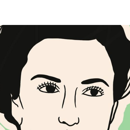
Pourquoi les femmes son
alors qu’elles ont faço
hives et
visite guidée
Une
des 
laissées par les femme
danse
t
Elle sera suivie d'une
Jane Otth
(chorégraph
et chercheuse en dan
archives et du centre