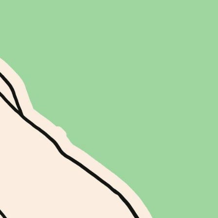
sibilité et de la transmission du matrimoine
 au centre des débats.
ts de la scène n’ont pas seulement dû
té et leur reconnaissance artistique ; elles ont
ntées à une moindre prise en compte de
es de leurs parcours et leurs pratiques
souvent invisibles ou lacunaires.
e cette absence : pourquoi existe-t-il si peu
 Qu’advient-il de leurs fonds ? Diane
Otth, figures clés du développement de la
n Suisse depuis les années 1970,
pectives et échangeront avec le public.
 non seulement des structures
nne, mais aussi des aventures esthétiques