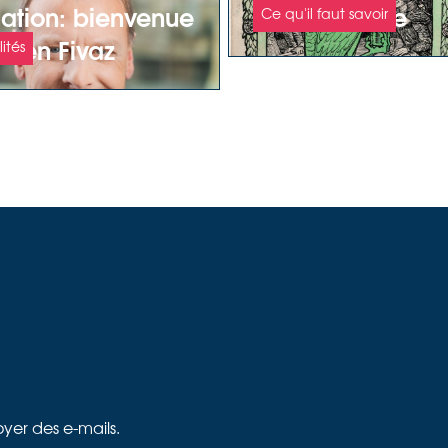
ation: bienvenue
carte postale
Ce qu'il faut savoir
bien Fivaz
ités
oyer des e-mails.