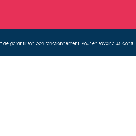
on et de garantir son bon fonctionnement. Pour en savoir plus, consu
NIERUNG
ILIGKEIT 2
Couverture du livre "Inszenierungen von Heiligkeit", 2023