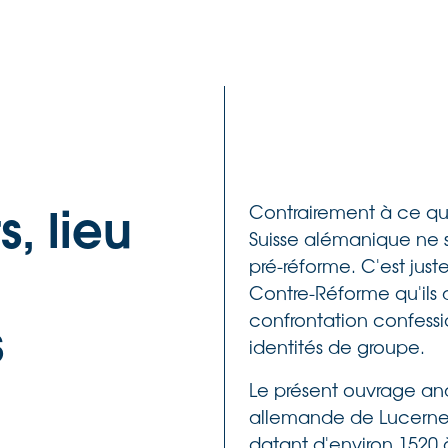
s, lieu
Contrairement à ce que 
Suisse alémanique ne so
pré-réforme. C'est jus
Contre-Réforme qu'ils d
s
confrontation confessi
identités de groupe.
Le présent ouvrage ana
allemande de Lucerne, 
datant d'environ 1520 à