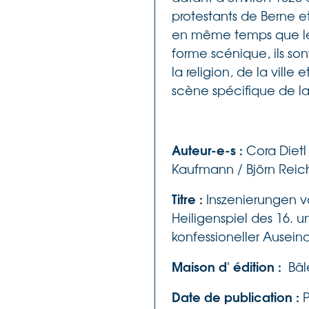
protestants de Berne et
en même temps que le l
forme scénique, ils son
la religion, de la ville 
scène spécifique de la 
Auteur-e-s :
Cora Dietl 
Kaufmann / Björn Rei
Titre :
Inszenierungen v
Heiligenspiel des 16. u
konfessioneller Ausei
Maison d' édition :
Bâl
Date de publication :