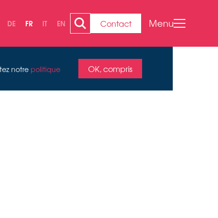
Menu
Contact
DE
FR
IT
EN
OK, compris
ltez notre
politique
EN VON
023