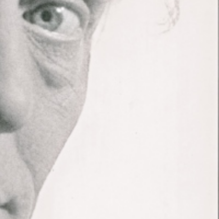
prachigen Ausstellungskatalog (D/F) können
 melden.
resse am Katalog