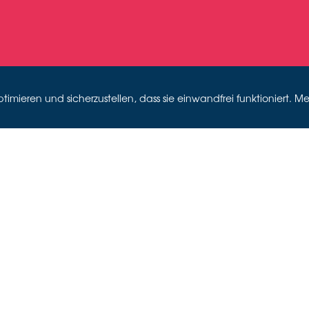
mieren und sicherzustellen, dass sie einwandfrei funktioniert. Me
 LEEDER –
DES TANZE
Cover des Katalogs "Sigurd Leeder, 1902-1981", Schweizer Tanzarchiv