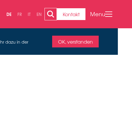
Menu
Kontakt
DE
FR
IT
EN
OK, verstanden
hr dazu in der
 SPUREN
S