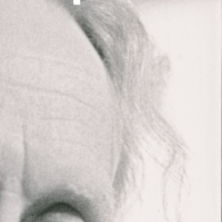
eformbewegung des Ausdruckstanzes, war
er sich sein Wissen über auf Expressivität
gen selber angeeignet hatte. Die
 Fotos, Filmen und Tanznotationen, ergänzt
, die Lebendigkeit von Leeders Kunst und
terpretationen aus mehreren Ländern
haltende Aktualität.
 2018 bei SAPA in Lausanne nochmals
r Fokus auf zwei Bereiche richtete:
ogik
Jooss-Leeder-
dokumentiert die
t der Tanzgeschichte.
macabre
wird ein im Unterricht erarbeitetes
iedenen Aspekten der Entstehung, der
 Weiterwirkung sichtbar gemacht.