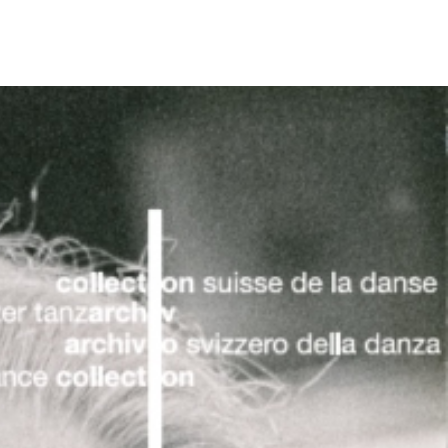
m Museum für Gestaltung Zürich wurde das
 2017 erstmals einer breiten Öffentlichkeit
t der Ausstellung erschien auch eine
likation.
n spektakulären Zuwachs: 12‘000
 umfasst der Nachlass von Sigurd Leeder,
 Institution einen Platz auf der Liste der
anzarchive erwarb.