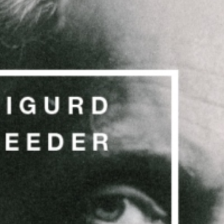
Leeder gehörte zur R
indes ein Autodidakt, d
ausgerichtete Bewegun
Ausstellung zeigte mit
um Kostüme und Masken
Pädagogik. Heutige In
beleuchteten deren an
Die Ausstellung wurde
gezeigt, wobei sich de
Pädag
Der Bereich
Methode
im Kontex
Danse 
Im Bereich
Tanzwerk in versch
Bewahrung und der