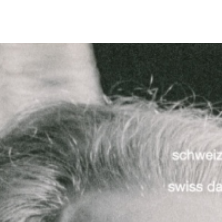
In Kooperation mit de
Schaffen Sigurds Leeder
 Museum
präsentiert. Im Kontex
reichlich illustrierte Pub
ürich und
2010 erhielt SAPA eine
Dokumente und Objekte
nne
mit welchem sich unsere
weltweit wichtigsten T