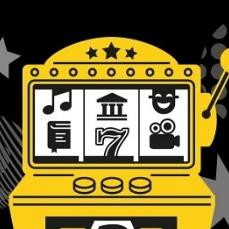
hrung
Verabreden Sie sich au
Berner Kultur!
Lassen Sie sich hinter d
n
entführen, ins kreative
einem Apéro gemeinsa
1. September 2026 den 
anderen Institution ver
nicht verraten. Den ge
Blind Dates bis um 14 U
Um 19:00 Uhr treffen Sie
während einer Stunde
finden sich alle Grup