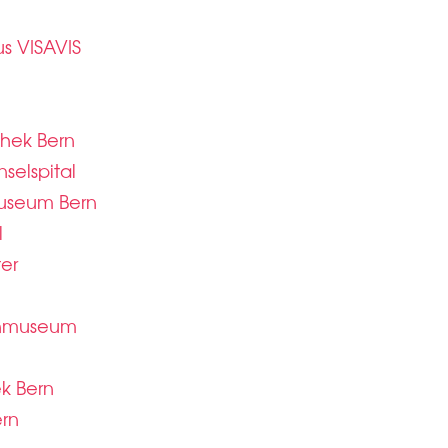
us VISAVIS
thek Bern
selspital
Museum Bern
l
er
enmuseum
ek Bern
rn