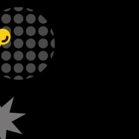
f ein Blind Date und entdecken Sie die
ie Kulissen der Berner Kulturbetriebe
 Schaffen einbinden und stossen Sie bei
m mit allen Teilnehmenden an. Ob Sie am
Abend bei der Stiftung SAPA oder in einer
bringen, können wir an dieser Stelle noch
heimen Treffpunkt erfahren Sie am Tag des
hr per SMS.
 sich in der Nähe der Institution, die Sie
 näher kennenlernen werden. Danach
pen für den gemeinsamen Apéro wieder, wo