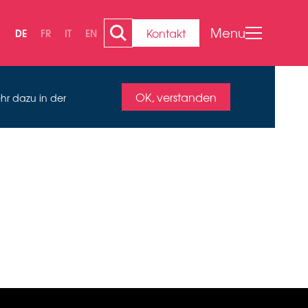
Menu
Kontakt
DE
FR
IT
EN
OK, verstanden
hr dazu in der
#7