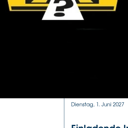
Sie ihre Erlebnisse tei
dauert ca. drei Stunde
Ein Projekt des Vereins
Erupt
mit
, initiiert dur
Daten
Dienstag, 1. Septembe
Dienstag, 1. Dezember
Montag, 1. März 2027
Dienstag, 1. Juni 2027
Einladende I