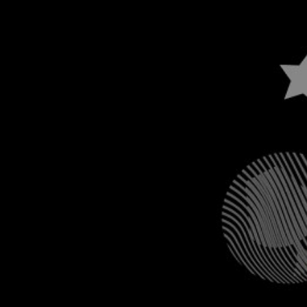
Eine Kulturentfü
1.9.2026
SAPA Bern, Schanzenstrasse 15, 3001 Ber