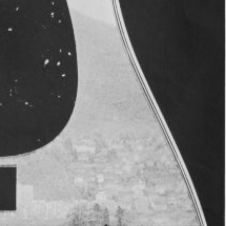
getragen von der grosszügigen
er Förderpartner und kantonaler
ergemeinde Bern, Christoph Merian
lin Stiftung, Fondation Johanna Dürmüller-
g, UBS Kulturstiftung, GVB Kulturstiftung
 Appenzell Ausserrhoden, Kanton
, Kanton Basel-Landschaft, Kanton Basel-
nton Freiburg, Kanton Glarus, Kanton
uzern, Kanton Neuenburg, Kanton
walden, Kanton Schaffhausen, Kanton
rn, Kanton St. Gallen, Kanton Tessin,
 Uri, Kanton Waadt, Kanton Wallis, Kanton