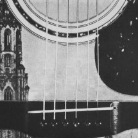
Dieses Vorhaben wird 
Unterstützung folgend
Kulturförderstellen:
Loterie Romande, Burg
Stiftung, Albert Koech
Bol, Otto Gamma-Stiftun
Kanton Aargau, Kanton
Appenzell Innerrhoden
Stadt, Kanton Bern, Ka
Graubünden, Kanton L
Nidwalden, Kanton Ob
Schwyz, Kanton Solothu
Kanton Thurgau, Kanton
Zug, Kanton Zürich