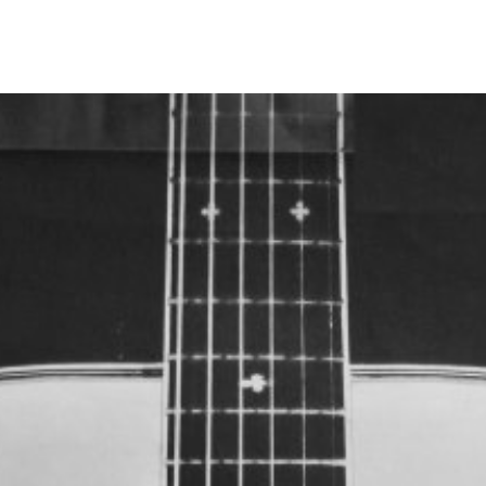
e, eine neue
Das Schweizer Cabaret
Haus seines Gründers 
 geht an die
Allmen in die Stiftung
Künste, am Berner Bah
Seit über fünfzig Jahr
reichhaltige und viel
Kleinkunstbühnen. Hans
und gepflegt und der S
unermesslichen Fundu