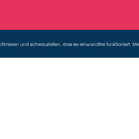
mieren und sicherzustellen, dass sie einwandfrei funktioniert. Me
EIZER CAB
IV (2024-
lakat 1. Int. Folkfestival Bern-Gurten, 2.-3. Juli 1977, Cabaret-Archiv, Stiftung SA