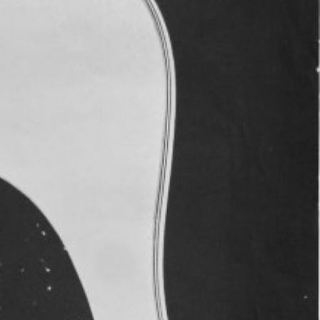
 über die Schweizer Kleinkunst –
, Programmhefte, Flyer, Texte, Requisiten,
es mehr – finden sich in von Allmens Archiv
cher und 5‘000 Tonträger: Single- und
bandkassetten und CDs, dazu 800 Videos
n die Schweizerische Nationalphonothek in
ur Schweizerischen Nationalbibliothek (NB),
tution des Bundesamts für Kultur (BAK) ist.
sammelt, erhält und vermittelt das
 Schweiz und trägt damit zur kulturellen
des Landes bei. Die unerschöpflichen
e Hansueli von Allmen während eines halben
getragen hat, werden in Zukunft also in
glich sein.