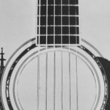
unzähligen Dokumenten
Medienkritiken, Plakate
Publikationen und viel
auch mehr als 2‘000 Bü
Langspielplatten, Ton
und DVDs.
Die Tonträger gehen i
Lugano. Diese gehört z
die wiederum eine Insti
Die Nationalphonothek 
klingende Kulturgut der
Vielfalt und Identität 
Kleinkunstschätze, di
Jahrhunderts zusammen
Bern und Lugano zugän