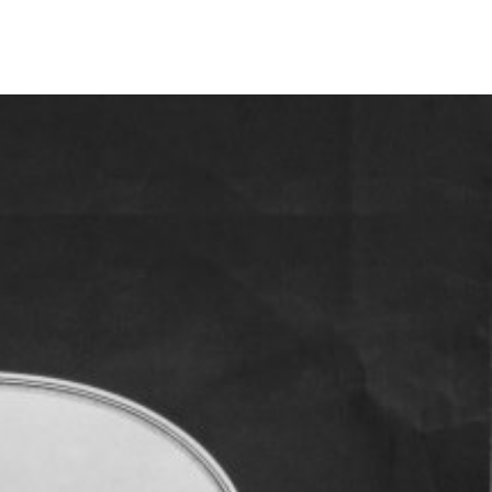
-Archiv zieht von Thun nach Bern, aus dem
und unermüdlichen Verwalters Hansueli von
 SAPA, Schweizer Archiv der Darstellenden
nhof.
en dokumentiert das Cabaret-Archiv das
seitige Geschehen auf den Schweizer
ueli von Allmen hat es seit 1972 gehegt
chweizer Kleinkunst so einen
s an Erinnerungen geschenkt. Neben