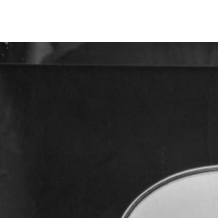
Eine grosse Zeit geht zu End
beginnt! Das Cabaret-Archiv
Stiftung SAPA