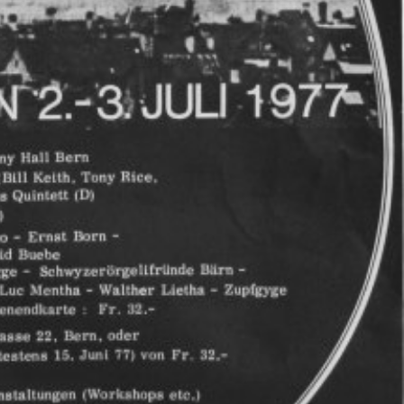
i von Allmen im ThunMagazin
 vom 8. April 2024