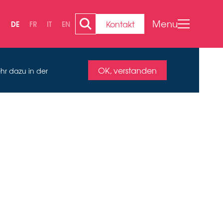
Menu
Kontakt
DE
FR
IT
EN
OK, verstanden
hr dazu in der
ARET-
2027)
PA