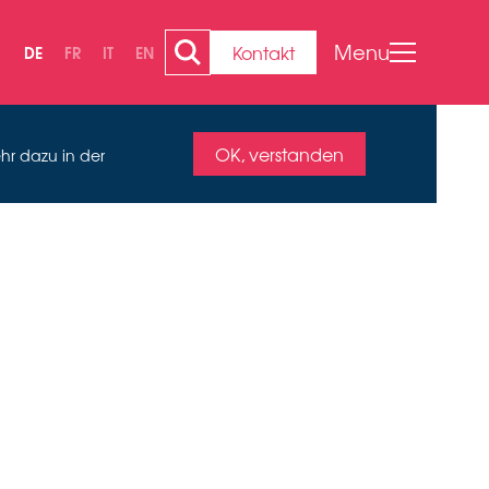
Menu
Kontakt
DE
FR
IT
EN
OK, verstanden
hr dazu in der
EN