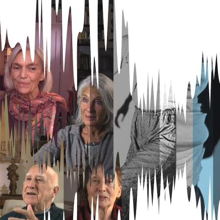
Beschäftigung
Tanz
Geburtsdatum
1.1.2015
Herkunft
Schweiz
Interviewdauer
1 Stunde 3 Minuten
Zeitpunkt Interview