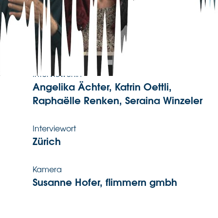
12.12.2025
Interviewsprache
Deutsch, Französisch
Interviewer:in
Angelika Ächter, Katrin Oettli,
Raphaëlle Renken, Seraina Winzeler
Interviewort
Zürich
Kamera
Susanne Hofer, flimmern gmbh