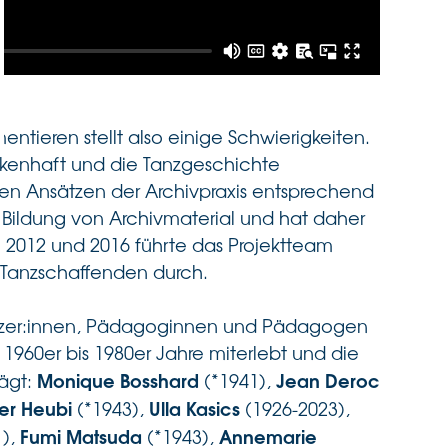
mentieren stellt also einige Schwierigkeiten.
ckenhaft und die Tanzgeschichte
ren Ansätzen der Archivpraxis entsprechend
 Bildung von Archivmaterial und hat daher
en 2012 und 2016 führte das Projektteam
n Tanzschaffenden durch.
änzer:innen, Pädagoginnen und Pädagogen
 1960er bis 1980er Jahre miterlebt und die
Monique Bosshard
Jean Deroc
rägt:
(*1941),
er Heubi
Ulla Kasics
(*1943),
(1926-2023),
Fumi Matsuda
Annemarie
1),
(*1943),