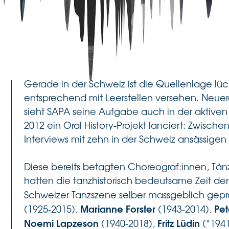
Tanz ist eine flüchtige Kunstform – sie zu doku
Gerade in der Schweiz ist die Quellenlage lü
entsprechend mit Leerstellen versehen. Neue
sieht SAPA seine Aufgabe auch in der aktiven
2012 ein Oral History-Projekt lanciert: Zwisch
Interviews mit zehn in der Schweiz ansässige
Diese bereits betagten Choreograf:innen, T
hatten die tanzhistorisch bedeutsame Zeit der
Schweizer Tanzszene selber massgeblich gep
Marianne Forster
Pet
(1925-2015),
(1943-2014),
Noemi Lapzeson
Fritz Lüdin
(1940-2018),
(*194