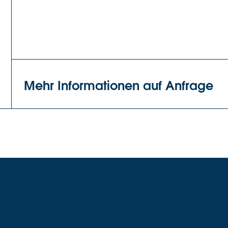
Mehr Informationen auf Anfrage