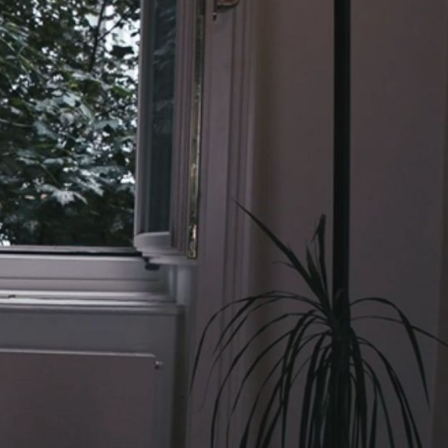
ht in ihrer Heimatstadt Basel an der
fsausbildung absolvierte sie an der
Martha
folgten Weiterbildungen an der
American Ballet Theatre School
r
und der
ie in London, Paris und vier Jahre lang fest
engagiert.
fierte Jolanda Meier unter anderem für das
Kammerballett von Jean Deroc. Zudem
 Meier Tanztheater
. Sie unterrichtete in
o in der Dominikanischen Republik.