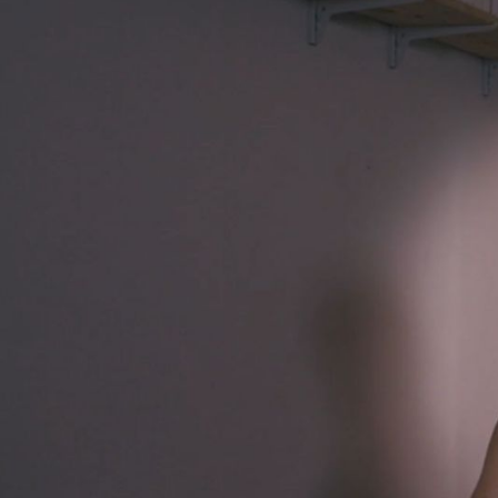
Beschäftigung
Tänzerin, Choreografin
Geburtsdatum
14.12.1949
Herkunft
Buenos Aires
Interviewdauer
2 Stunden 17 Minuten
Zeitpunkt Interview