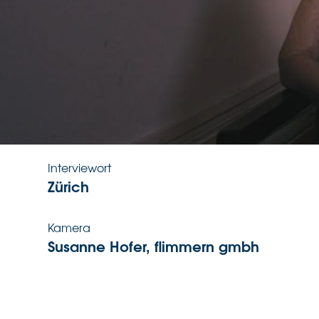
6.9.2022
Interviewsprache
Deutsch
Interviewer:in
Angela Ächter
Interviewort
Zürich
Kamera
Susanne Hofer, flimmern gmbh