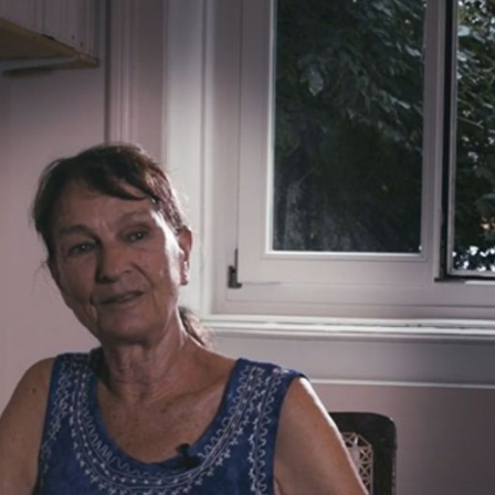
Jolanda Meier erhielt ihren ersten Tanzunterric
Ballettschule des Stadttheater Basel. Ihre Beru
Akademie für künstlerischen Tanz
in Wien. Es 
Graham School of Contemporary Dance
, de
Robert Joffrey Ballet School
. Als Tänzerin war s
Wuppertaler Tanztheater
am
bei Pina Bausch 
Nach ihrer Rückkehr in die Schweiz choreogra
Ballett an den Basler Theatern und für das 
Yolanda
gründete sie ihre eigene Gruppe, das
Frankreich und in der Schweiz.
Seit 1994 lebt Jolanda Meier in Santo Doming