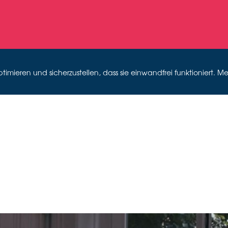
mieren und sicherzustellen, dass sie einwandfrei funktioniert. Me
IER YOLA
Videostill Oral History-Interview, 2022