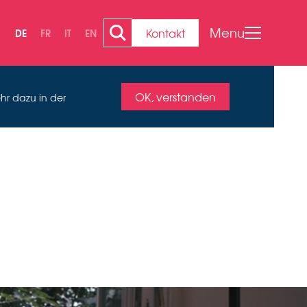
Menu
Kontakt
DE
FR
IT
EN
OK, verstanden
hr dazu in der
NDA