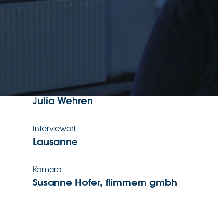
Zeitpunkt Interview
29.3.2022
Interviewsprache
Französisch
Interviewer:in
Julia Wehren
Interviewort
Lausanne
Kamera
Susanne Hofer, flimmern gmbh