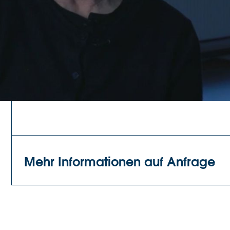
Face
mit Dominique Genton ausgezeichnet. 198
la Fondation vaudoise.
Die Arbeit von Diane Decker ist ein bedeuten
in Genf seit den 1980er Jahren und markiert 
Tanzschaffens in der Romandie.
Mehr Informationen auf Anfrage