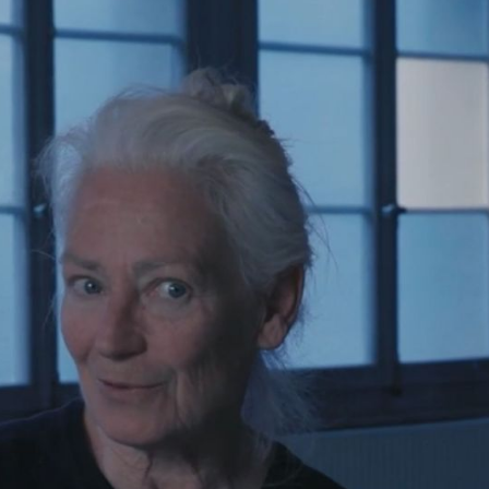
Diane Decker absolvierte ihre Ausbildung in 
Martha Graham, Merce Cunningham und Alvin 
Genf tätig und entwickelte neben ihrer eigen
Projekte mit anderen Tanz- und Kulturschaffend
Dominique Genton und Pascal Auberson.
Gemeinsam mit Noemi Lapzeson und Armand 
Compagnie Vertical Danse
, bei der sie als T
Decker die Kompanie, die anschliessend von
Seit 1975 unterrichtet Diane Decker zeitgenöss
Association Vaudoise de Danse Co
1999 die
dem 1. Preis beim Concours international de 