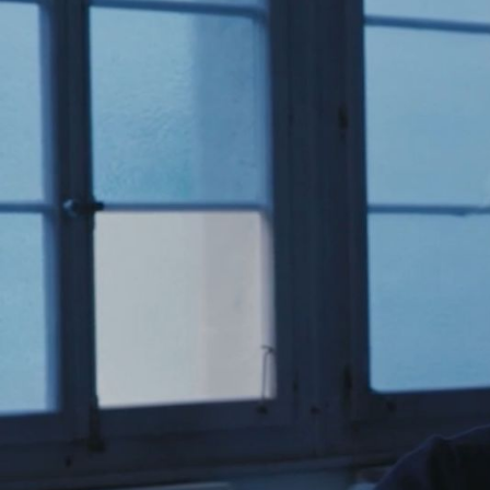
Beschäftigung
Tänzerin, Choreografin,
Tanzpädagogin
Geburtsdatum
12.5.1956
Herkunft
Lausanne
Interviewdauer
3 Stunden 48 Minuten