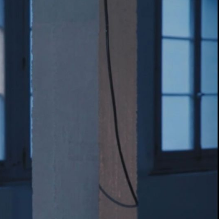
Lausanne und in den USA, unter anderem bei
Ailey. Ab 1975 war sie in Lausanne und
en choreografischen Arbeit zahlreiche
en wie Philippe Saire, Laura Tanner,
Deladoey gründete sie 1989 die
änzerin und Choreografin wirkte. 1992 verliess
 Noemi Lapzeson weitergeführt wurde.
ischen Tanz und präsidierte von 1993 bis
ntemporaine (AVDC)
. 1979 wurde sie mit
Faux-à-
chorégraphie in Nyon für das Stück