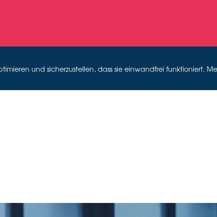
mieren und sicherzustellen, dass sie einwandfrei funktioniert. Me
ECKER DIA
Videostill Oral History-Interview, 2022