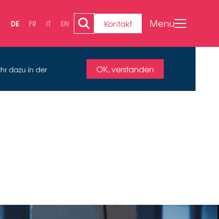
Menu
Kontakt
DE
FR
IT
EN
OK, verstanden
hr dazu in der
NE