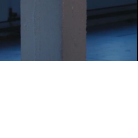
8 erhielt sie den Prix jeunes créateurs de
der Teil der Tanzszene im Kanton Waadt und
den Beginn des zeitgenössischen