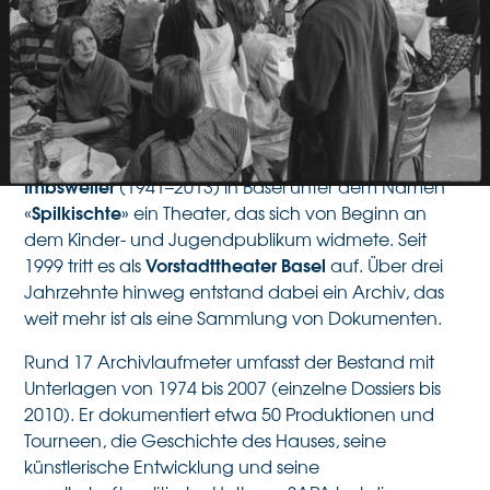
Bestand gelagert in
Bern
Ruth Oswalt
Gerd
1974 gründeten
(*1946) und
Imbsweiler
(1941–2013) in Basel unter dem Namen
Spilkischte
«
» ein Theater, das sich von Beginn an
dem Kinder- und Jugendpublikum widmete. Seit
Vorstadttheater Basel
1999 tritt es als
auf. Über drei
Jahrzehnte hinweg entstand dabei ein Archiv, das
weit mehr ist als eine Sammlung von Dokumenten.
Rund 17 Archivlaufmeter umfasst der Bestand mit
Unterlagen von 1974 bis 2007 (einzelne Dossiers bis
2010). Er dokumentiert etwa 50 Produktionen und
Tourneen, die Geschichte des Hauses, seine
künstlerische Entwicklung und seine