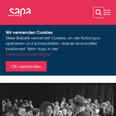
Wir verwenden Cookies
Diese Website verwendet Cookies, um die Nutzung zu
VORSTADTTHEATER
optimieren und sicherzustellen, dass sie einwandfrei
funktioniert. Mehr dazu in der
Vorstadttheater Basel, Fotograf: © Claude Giger, Bestand
Datenschutzbestimmung
.
BASEL
Vorstadttheater Basel, Stiftung SAPA
OK, verstanden
30 Jahre Kinder- und Jugendtheater jetzt im
Archiv