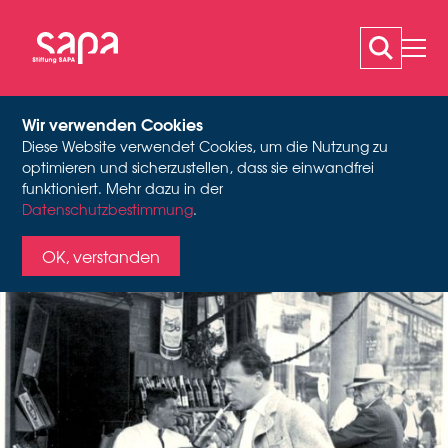
Wir verwenden Cookies
Diese Website verwendet Cookies, um die Nutzung zu
LEOPOLD BIBERTI
optimieren und sicherzustellen, dass sie einwandfrei
Leopold Biberti in New York, 1938, A-1638, Stiftung SAPA, Bestand
funktioniert. Mehr dazu in der
Leopold Biberti
Datenschutzbestimmung
.
OK, verstanden
Der Nachlass des vielseitigen Schauspielers,
Fotografen und Reisenden Leopold Biberti
wird derzeit von SAPA aufgearbeitet