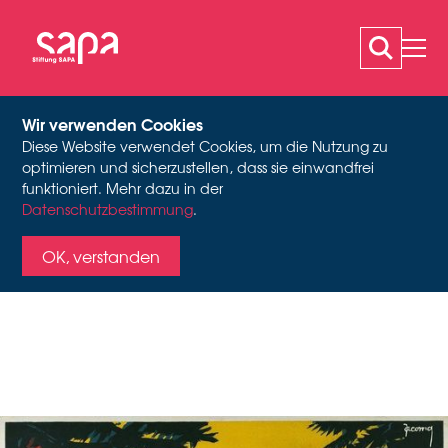
Wir verwenden Cookies
Diese Website verwendet Cookies, um die Nutzung zu
100 JAHRE
optimieren und sicherzustellen, dass sie einwandfrei
funktioniert. Mehr dazu in der
Datenschutzbestimmung
.
MARGARET-MORRIS-
OK, verstanden
Plakat « Leysin. Air et soleil », 1928. Plakat : Jacomo
METHODE IN DER
SCHWEIZ