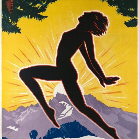
In Farben tanzen
Ausstellung ab 23.04.2026 | Fondation SAPA,
Avenue Villamont 4, 1005 Lausanne
Allen, die glauben, dass alles durch
den Geist erreicht werden könne,
möchte ich sagen: Was immer wir
glauben – solange wir auf dieser
Erde leben, können wir nur durch
den Körper handeln und
kommunizieren. Deshalb sollten wir,
ungeachtet unserer Überzeugungen,