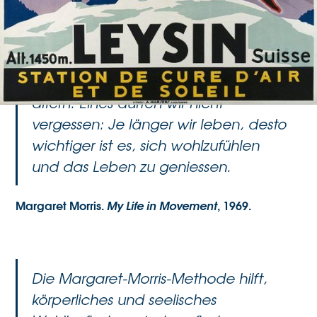
Ambitionen und Bestrebungen,
unseren Körper so jung und
leistungsfähig wie möglich erhalten
und lernen, mit Freude und Würde zu
altern. Eines dürfen wir nicht
vergessen: Je länger wir leben, desto
wichtiger ist es, sich wohlzufühlen
und das Leben zu geniessen.
Margaret Morris.
My Life in Movement
, 1969.
Die Margaret-Morris-Methode hilft,
körperliches und seelisches